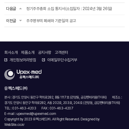
다음글
정기주주총회 소집 통지서(소집일자 : 2024년 3월 26일)
이전글
주주명부의 폐쇄와 기준일의 공고
회사소개
제품소개
공지사항
고객센터
개인정보처리방침
이메일무단수집거부
유펙스메드㈜
본사 : 경기도 안양시 동안구 학의로282, B동 1117호 (관양동, 금강펜테리움IT타워)
제조소 :
경기도 안양시 동안구 학의로282, A동 202호, 203호, 204호 (관양동, 금강펜테리움IT타워)
TEL : 031-463-4203
FAX : 031-463-4207
E-mail : upexmed@upexmed.com
Copyright by 2023 유펙스메드㈜. All Right Reserved.
Designed by
WebSite.co.kr